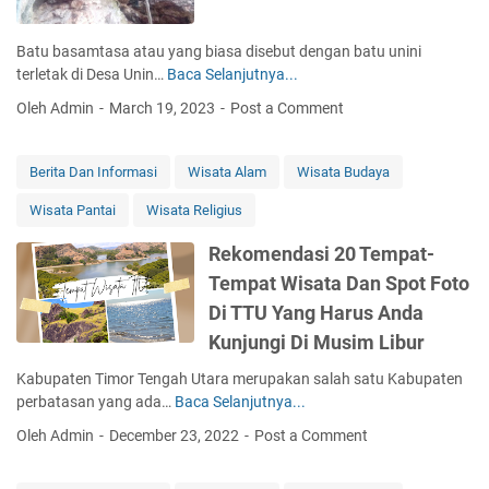
Batu basamtasa atau yang biasa disebut dengan batu unini
terletak di Desa Unin…
Baca Selanjutnya...
B
a
Oleh Admin
March 19, 2023
Post a Comment
t
u
U
Berita Dan Informasi
Wisata Alam
Wisata Budaya
n
Wisata Pantai
Wisata Religius
i
n
Rekomendasi 20 Tempat-
i
Tempat Wisata Dan Spot Foto
M
e
Di TTU Yang Harus Anda
l
Kunjungi Di Musim Libur
i
l
Kabupaten Timor Tengah Utara merupakan salah satu Kabupaten
i
perbatasan yang ada…
Baca Selanjutnya...
R
t
e
Oleh Admin
December 23, 2022
Post a Comment
D
k
a
o