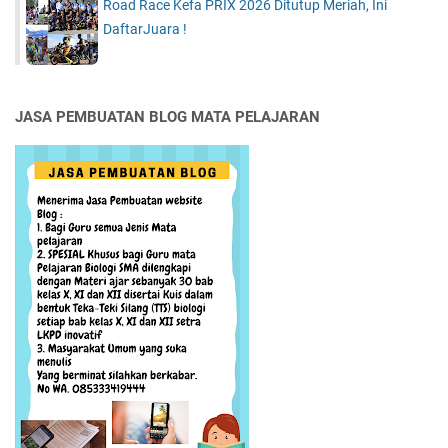
c
Road Race Kefa PRIX 2026 Ditutup Meriah, Ini
n
u
DaftarJuara !
i
l
s
D
B
i
a
N
JASA PEMBUATAN BLOG MATA PELAJARAN
g
T
i
T
W
i
s
a
t
a
w
a
n