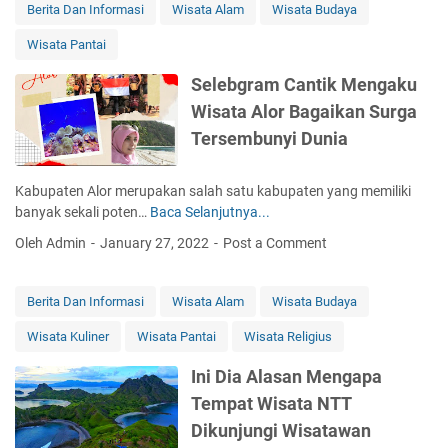
n
m
Berita Dan Informasi
Wisata Alam
Wisata Budaya
M
e
e
Wisata Pantai
n
n
d
Selebgram Cantik Mengaku
e
a
l
Wisata Alor Bagaikan Surga
s
a
i
Tersembunyi Dunia
n
2
S
0
e
Kabupaten Alor merupakan salah satu kabupaten yang memiliki
T
o
banyak sekali poten…
Baca Selanjutnya...
S
e
r
e
m
Oleh Admin
January 27, 2022
Post a Comment
a
l
p
n
e
a
g
b
t
Berita Dan Informasi
Wisata Alam
Wisata Budaya
P
g
-
e
Wisata Kuliner
Wisata Pantai
Wisata Religius
r
T
r
a
e
Ini Dia Alasan Mengapa
e
m
m
m
Tempat Wisata NTT
C
p
p
a
a
Dikunjungi Wisatawan
u
n
t