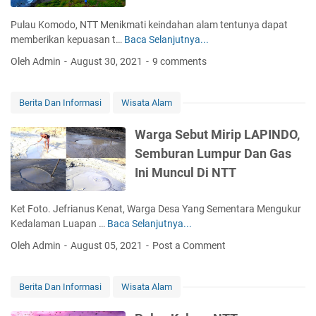
a
t
W
Pulau Komodo, NTT Menikmati keindahan alam tentunya dapat
n
i
i
memberikan kepuasan t…
Baca Selanjutnya...
I
k
s
n
M
a
Oleh Admin
August 30, 2021
9 comments
i
e
t
D
n
a
i
g
Berita Dan Informasi
Wisata Alam
D
a
a
a
A
k
Warga Sebut Mirip LAPINDO,
n
l
u
S
Semburan Lumpur Dan Gas
a
W
p
Ini Muncul Di NTT
s
i
o
a
s
t
n
a
F
Ket Foto. Jefrianus Kenat, Warga Desa Yang Sementara Mengukur
M
t
o
Kedalaman Luapan …
Baca Selanjutnya...
W
e
a
t
a
Oleh Admin
August 05, 2021
Post a Comment
n
A
o
r
g
l
D
g
a
o
i
a
Berita Dan Informasi
Wisata Alam
p
r
T
S
a
B
T
e