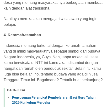
desa yang memang masyarakat nya berkegiatan membuat
kain dengan alat tradisional.
Nantinya mereka akan mengajari wisatawan yang ingin
belajar.
4. Keramah-tamahan
Indonesia memang terkenal dengan keramah-tamahan
yang di miliki masyarakatnya sebagai simbol dari budaya
Negara Indonesia, ya, Guys. Nah, tanpa terkecuali, saat
kamu berwisata di NTT ini kamu akan disambut dengan
hangat dan ramah oleh penduduk sekitar. Selain itu kamu
juga bisa belajar, lho, tentang budaya yang ada di Nusa
Tenggara Timur ini. Bagaimana? Tertarik buat berkunjung?
BACA JUGA
Penyusunan Perangkat Pembelajaran Bagi Guru Tahun
2026 Kurikulum Merdeka