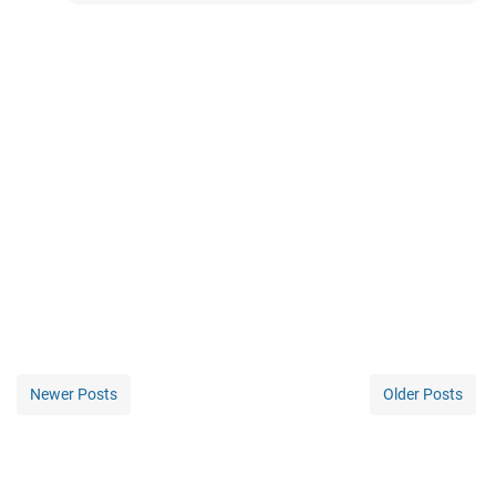
Newer Posts
Older Posts