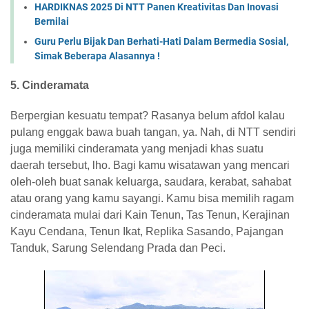
HARDIKNAS 2025 Di NTT Panen Kreativitas Dan Inovasi
Bernilai
Guru Perlu Bijak Dan Berhati-Hati Dalam Bermedia Sosial,
Simak Beberapa Alasannya !
5. Cinderamata
Berpergian kesuatu tempat? Rasanya belum afdol kalau
pulang enggak bawa buah tangan, ya. Nah, di NTT sendiri
juga memiliki cinderamata yang menjadi khas suatu
daerah tersebut, lho. Bagi kamu wisatawan yang mencari
oleh-oleh buat sanak keluarga, saudara, kerabat, sahabat
atau orang yang kamu sayangi. Kamu bisa memilih ragam
cinderamata mulai dari Kain Tenun, Tas Tenun, Kerajinan
Kayu Cendana, Tenun Ikat, Replika Sasando, Pajangan
Tanduk, Sarung Selendang Prada dan Peci.