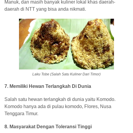
Manuk, dan masih banyak kuliner lokal khas daerah-
daerah di NTT yang bisa anda nikmati.
Laku Tobe (Salah Satu Kuliner Dari Timor)
7. Memiliki Hewan Terlangkah Di Dunia
Salah satu hewan terlangkah di dunia yaitu Komodo.
Komodo hanya ada di pulau komodo, Flores, Nusa
Tenggara Timur.
8. Masyarakat Dengan Toleransi Tinggi