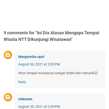
9 comments for "Ini Dia Alasan Mengapa Tempat
Wisata NTT Dikunjungi Wisatawan"
Margaretha opat
August 30, 2021 at 2:05 PM
Wow tempat wisatanya sangat indah dan menarik😊
Reply
Unknown
August 30, 2021 at 2:09 PM