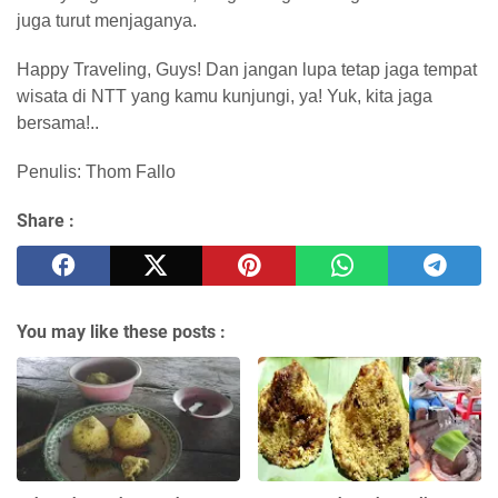
juga turut menjaganya.
Happy Traveling, Guys! Dan jangan lupa tetap jaga tempat
wisata di NTT yang kamu kunjungi, ya! Yuk, kita jaga
bersama!..
Penulis: Thom Fallo
Share :
You may like these posts :