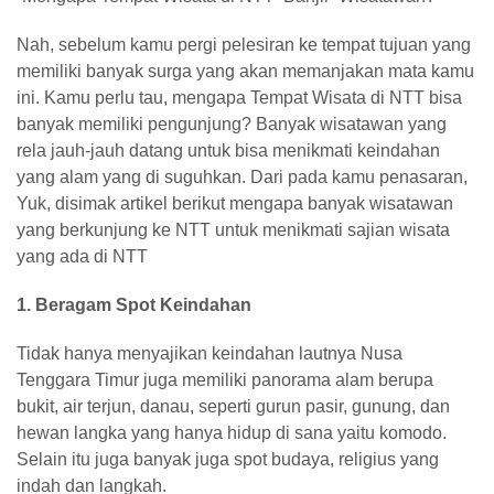
Nah, sebelum kamu pergi pelesiran ke tempat tujuan yang
memiliki banyak surga yang akan memanjakan mata kamu
ini. Kamu perlu tau, mengapa Tempat Wisata di NTT bisa
banyak memiliki pengunjung? Banyak wisatawan yang
rela jauh-jauh datang untuk bisa menikmati keindahan
yang alam yang di suguhkan. Dari pada kamu penasaran,
Yuk, disimak artikel berikut mengapa banyak wisatawan
yang berkunjung ke NTT untuk menikmati sajian wisata
yang ada di NTT
1. Beragam Spot Keindahan
Tidak hanya menyajikan keindahan lautnya Nusa
Tenggara Timur juga memiliki panorama alam berupa
bukit, air terjun, danau, seperti gurun pasir, gunung, dan
hewan langka yang hanya hidup di sana yaitu komodo.
Selain itu juga banyak juga spot budaya, religius yang
indah dan langkah.