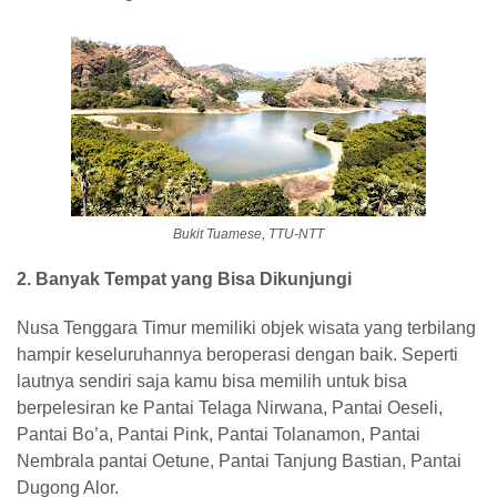
Bukit Tuamese, TTU-NTT
2. Banyak Tempat yang Bisa Dikunjungi
Nusa Tenggara Timur memiliki objek wisata yang terbilang
hampir keseluruhannya beroperasi dengan baik. Seperti
lautnya sendiri saja kamu bisa memilih untuk bisa
berpelesiran ke Pantai Telaga Nirwana, Pantai Oeseli,
Pantai Bo’a, Pantai Pink, Pantai Tolanamon, Pantai
Nembrala pantai Oetune, Pantai Tanjung Bastian, Pantai
Dugong Alor.