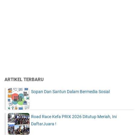
ARTIKEL TERBARU
Sopan Dan Santun Dalam Bermedia Sosial
Road Race Kefa PRIX 2026 Ditutup Meriah, Ini
DaftarJuara !