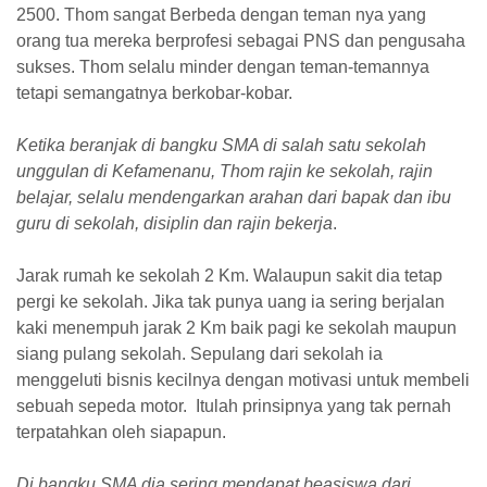
25
00.
Thom sangat
Berbeda dengan teman nya yang
orang tua mereka berprofesi sebagai PNS dan pengusaha
sukses.
Thom
selalu minder dengan teman-temannya
tetapi semangatnya berkobar-kobar.
Ketika beranjak di bangku SMA di salah satu sekolah
unggulan di Kefamenanu,
Thom
rajin ke sekolah, rajin
belajar, selalu mendengarkan arahan dari bapak dan ibu
guru di sekolah, disiplin dan rajin bekerja
.
Jarak rumah ke sekolah
2
Km. Walaupun sakit dia tetap
pergi ke sekolah. Jika tak punya uang
ia
sering berjalan
kaki menempuh jarak
2
Km baik pagi ke sekolah maupun
siang pulang sekolah. Sepulang dari sekolah
ia
menggeluti bisnis kecilnya dengan motivasi untuk membeli
sebuah sepeda motor. Itulah prinsip
nya
yang tak pernah
terpatahkan oleh siapapun.
Di bangku SMA dia sering mendapat beasiswa dari