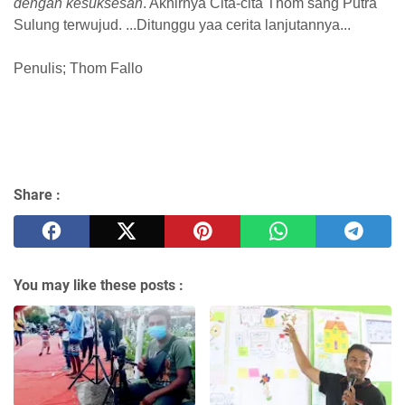
dengan kesuksesan
. Akhirnya Cita-cita
Thom
sang Putra
Sulung terwujud. ...Ditunggu yaa cerita lanjutannya...
Penulis; Thom Fallo
Share :
You may like these posts :