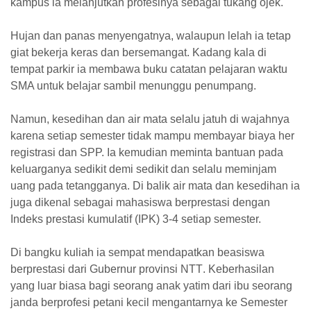
kampus ia melanjutkan profesinya sebagai tukang ojek.
Hujan dan panas menyengatnya, walaupun lelah ia tetap
giat bekerja keras dan bersemangat. Kadang kala di
tempat parkir
ia
membawa buku catatan pelajaran waktu
SMA untuk belajar sambil menunggu penumpang.
Namun, kesedihan dan air mata selalu jatuh di wajah
nya
karena setiap semester tidak mampu membayar
biaya
her
registrasi dan SPP. Ia kemudian meminta bantuan pada
keluarganya sedikit demi sedikit dan selalu meminjam
uang pada tetangganya. Di balik air mata dan kesedihan ia
juga dikenal sebagai mahasiswa berprestasi dengan
Indeks prestasi kumulatif (IPK) 3-4 setiap semester.
Di bangku kuliah ia sempat mendapatkan beasiswa
berprestasi dari Gubernur
provinsi NTT
. Keberhasilan
yang luar biasa bagi seorang anak yatim dari ibu seorang
janda berprofesi petani kecil
mengantarnya ke Semester