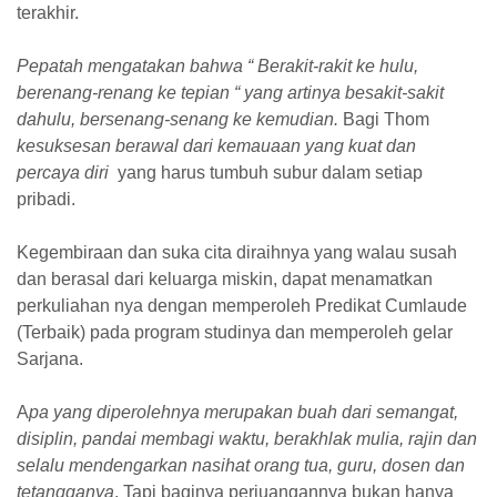
terakhir.
Pepatah mengatakan bahwa “ Berakit-rakit ke hulu,
berenang-renang ke tepian “ yang artinya besakit-sakit
dahulu, bersenang-senang ke kemudian.
Bagi
Thom
kesuksesan berawal dari kemauaan yang kuat dan
percaya diri
yang harus tumbuh subur dalam setiap
pribadi.
Kegembiraan dan suka cita diraih
nya
yang walau susah
dan berasal dari keluarga miskin, dapat menamatkan
perkuliahan nya dengan memperoleh Predikat Cumlaude
(Terbaik) pada program studinya dan memperoleh gelar
Sarjana.
A
pa yang diperolehnya merupakan buah dari semangat,
disiplin, pandai membagi waktu, berakhlak mulia, rajin dan
selalu mendengarkan nasihat orang tua, guru, dosen dan
tetangganya
. Tapi bagi
nya
perjuangannya bukan hanya